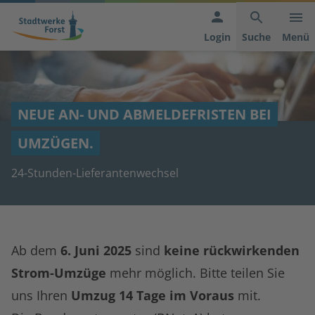
Hauptnavigation
Inhaltsbereich
Footer
anspringen
der
anspringen
Login
Suche
Menü
Seite
anspringen
NEUE AN- UND ABMELDEFRISTEN BEI
UMZÜGEN.
24-Stunden-Lieferantenwechsel
Ab dem
6. Juni 2025
sind
keine rückwirkenden
Strom-Umzüge
mehr möglich. Bitte teilen Sie
uns Ihren
Umzug 14 Tage im Voraus
mit.