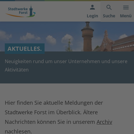
Hauptnavigation
Inhaltsbereich
Footer
anspringen
der
anspringen
Login
Suche
Menü
Seite
anspringen
AKTUELLES.
Neuigkeiten rund um unser Unternehmen und unsere
Aktivitäten
Hier finden Sie aktuelle Meldungen der
Stadtwerke Forst im Überblick. Ältere
Nachrichten können Sie in unserem
Archiv
nachlesen.