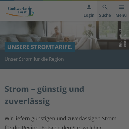
Hauptnavigation
Inhaltsbereich
Footer
anspringen
der
anspringen
Login
Suche
Menü
Seite
B
i
l
d
m
i
K
I
e
r
s
t
e
l
l
t
anspringen
t
.
UNSERE STROMTARIFE.
Unser Strom für die Region
Strom – günstig und
zuverlässig
Wir liefern günstigen und zuverlässigen Strom
für die Region. Entscheiden Sie, welcher