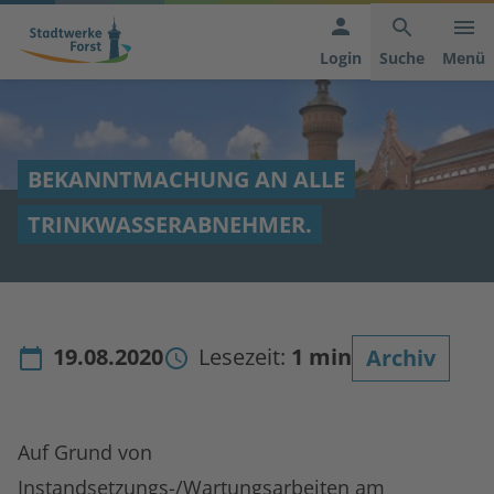
Hauptnavigation
Inhaltsbereich
Footer
anspringen
der
anspringen
Login
Suche
Menü
Seite
anspringen
BEKANNTMACHUNG AN ALLE
TRINKWASSERABNEHMER.
19.08.2020
Lesezeit:
1 min
Archiv
Auf Grund von
Instandsetzungs-/Wartungsarbeiten am