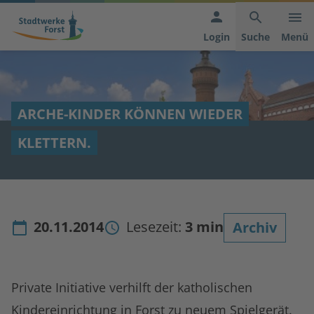
Hauptnavigation
Inhaltsbereich
Footer
anspringen
der
anspringen
Login
Suche
Menü
Seite
anspringen
ARCHE-KINDER KÖNNEN WIEDER
KLETTERN.
20.11.2014
Lesezeit:
3 min
Archiv
Private Initiative verhilft der katholischen
Kindereinrichtung in Forst zu neuem Spielgerät.