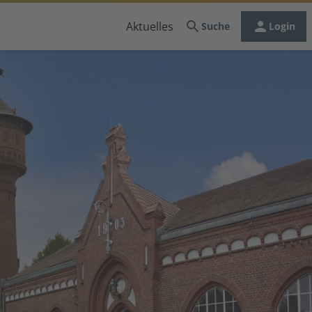
Aktuelles
Suche
Login