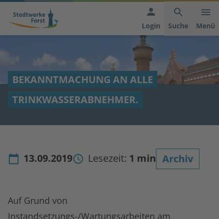
Hauptnavigation
Inhaltsbereich
Footer
anspringen
der
anspringen
Login
Suche
Menü
Seite
anspringen
BEKANNTMACHUNG AN ALLE
TRINKWASSERABNEHMER.
13.09.2019
Lesezeit:
1 min
Archiv
Auf Grund von
Instandsetzungs-/Wartungsarbeiten am