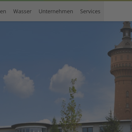
gen
Wasser
Unternehmen
Services