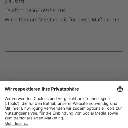
(Lausitz)
Telefon: 03562 69756-104
Wir bitten um Verständnis für diese Maßnahme.
Fußnoten
überspringen
Impressum
Datenschutz
Barrierefreiheit
Inhaltsverzeichnis