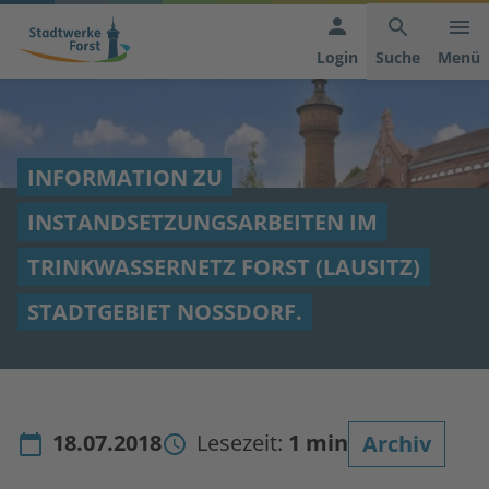
Hauptnavigation
Inhaltsbereich
Footer
anspringen
der
anspringen
Login
Suche
Menü
Seite
anspringen
INFORMATION ZU
INSTANDSETZUNGSARBEITEN IM
TRINKWASSERNETZ FORST (LAUSITZ)
STADTGEBIET NOSSDORF.
18.07.2018
Lesezeit:
1 min
Archiv