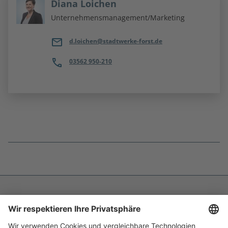
Diana Loichen
Unternehmensmanagement/Marketing
d.loichen@stadtwerke-forst.de
03562 950-210
Fußnoten
überspringen
Impressum
Datenschutz