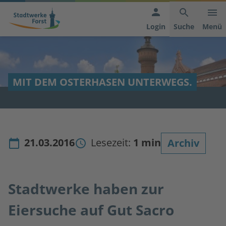
Hauptnavigation
Inhaltsbereich
Footer
anspringen
der
anspringen
Login
Suche
Menü
Seite
anspringen
MIT DEM OSTERHASEN UNTERWEGS.
21.03.2016
Lesezeit:
1 min
Archiv
Stadtwerke haben zur
Eiersuche auf Gut Sacro