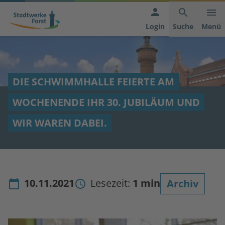
Hauptnavigation
Inhaltsbereich
Footer
anspringen
der
anspringen
Login
Suche
Menü
Seite
anspringen
DIE SCHWIMMHALLE FEIERTE AM
WOCHENENDE IHR 30. JUBILÄUM UND
WIR WAREN DABEI.
10.11.2021
Lesezeit:
1 min
Archiv