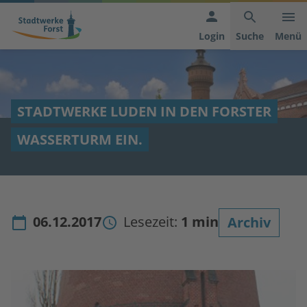
Hauptnavigation
Inhaltsbereich
Footer
anspringen
der
anspringen
Login
Suche
Menü
Seite
anspringen
STADTWERKE LUDEN IN DEN FORSTER
WASSERTURM EIN.
06.12.2017
Lesezeit:
1 min
Archiv