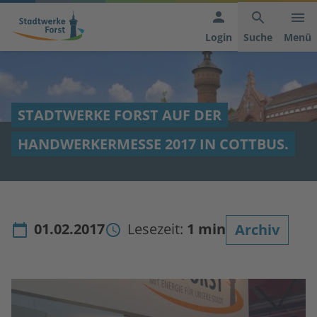
Hauptnavigation
Inhaltsbereich
Footer
anspringen
der
anspringen
Login
Suche
Menü
Seite
anspringen
STADTWERKE FORST AUF DER
HANDWERKERMESSE 2017 IN COTTBUS.
01.02.2017
Lesezeit:
1 min
Archiv