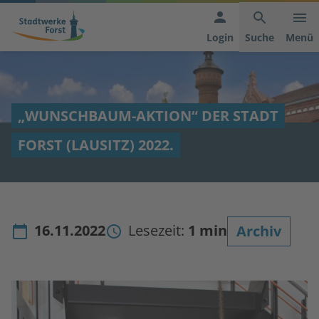
Hauptnavigation
Inhaltsbereich
Footer
anspringen
der
anspringen
Login
Suche
Menü
Seite
anspringen
„WUNSCHBAUM-AKTION“ DER STADT
FORST (LAUSITZ) 2022.
16.11.2022
Lesezeit:
1 min
Archiv