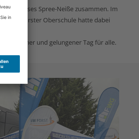
es Landkreises Spree-Neiße zusammen. Im
 9a der Forster Oberschule hatte dabei
erfolgreicher und gelungener Tag für alle.