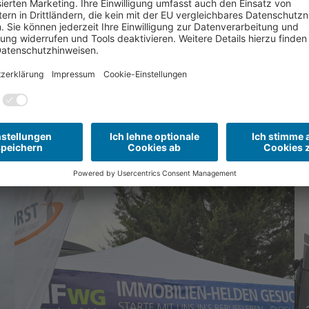
inen Konzert der Schülerband der Musikschule d
 Gewinnverlosung für gute Stimmung. Die Klasse
nhauptpreis in Höhe von 500 Euro.
n sich alle Beteiligten einig: Es war ein rundum 