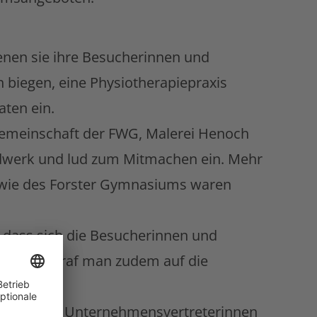
denen sie ihre Besucherinnen und
 biegen, eine Physiotherapiepraxis
aten ein.
 Gemeinschaft der FWG, Malerei Henoch
ndwerk und lud zum Mitmachen ein. Mehr
sowie des Forster Gymnasiums waren
, dass sich die Besucherinnen und
erwegs traf man zudem auf die
d Schüler, Unternehmensvertreterinnen