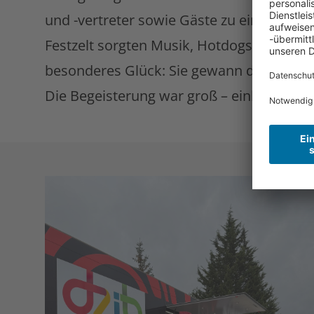
und -vertreter sowie Gäste zu einem kle
Festzelt sorgten Musik, Hotdogs und eine
besonderes Glück: Sie gewann den Klasse
Die Begeisterung war groß – einhellig ware