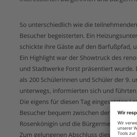
So unterschiedlich wie die teilnehmenden
Besucher begeisterten. Ein Heizungsunte
schickte ihre Gäste auf den Barfußpfad, 
Ein Highlight war der Showtruck des ren
und Stadtwerke Forst präsentiert wurde.
als 200 Schülerinnen und Schüler der 9.
unterwegs, informierten sich und führte
Die eigens für diesen Tag eingesetzten L
Besucher bequem zwischen den drei Sta
Rosenkönigin und die Bürgermeisterin.
Zum gelungenen Abschluss dieser besond