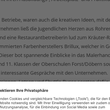
 Betriebe, waren auch die kreativen Ideen, mit 
rnehmen ließ die Jugendlichen Herzen aus Rohren
und eine Restaurantbetreiberin lud zum Kräuter-R
ommierten Farbenherstellers Brillux, welcher in
 Dieser bot spannende Einblicke in das Malerha
 und 11. Klassen der Oberschulen Forst/Döbern 
n interessante Gespräche mit den Unternehmen.
otsinnen, Lotsen und Shuttle-Busse sorgten dafür
ndorten im Gewerbegebiet bewegen konnten. Unt
eren Veranstaltung kamen alle Schülerinnen un