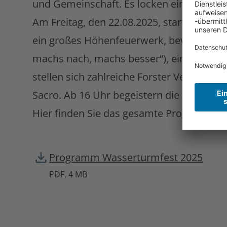
und Gemeinschaft. Es locken ein abwechs
Am Freitag, den 22.08.2025, startet das 
ein großes Höhenfeuerwerk, bevor der Ab
machs nach, machs besser“), eine DDR-C
stellen sich zahlreiche Forster Vereine v
Sacro. Ab 16 Uhr begeistern die Band Rober
Hier finden Sie das gesamte Programm:
Programm Wasserturmfest 2025
PDF, 4 MB