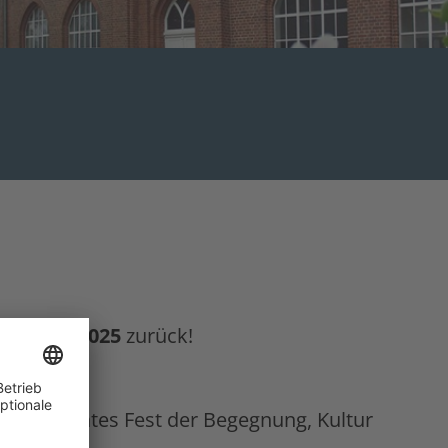
2.-24.08.2025
zurück!
Sie ein buntes Fest der Begegnung, Kultur