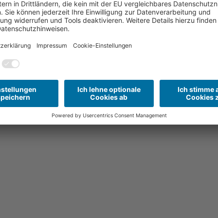
lungsreicher Schaustellerpark, Live-Musik und 
Fest um 19 Uhr mit der feierlichen Eröffnung und
end mit DJ-Musik ausklingt. Der Samstag bietet
omedyshow, die Partyband GIPSY, eine Feuersho
or, u. a. der Männerchor Forst, der Männergesangs
to Tauros und Musikerin Nicci Schubert. Der Eintr