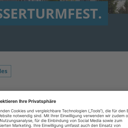
SSERTURMFEST.
les
r so weit: Das Forster Wasserturmfest kehrt vom
2
 Wahrzeichen der Stadt Forst (Lausitz) erwartet 