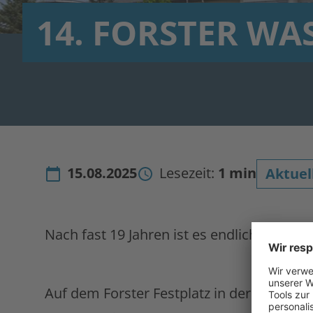
14. FORSTER WA
15.08.2025
Lesezeit:
1 min
Aktuel
Nach fast 19 Jahren ist es endlich wiede
Auf dem Forster Festplatz in der Nähe des