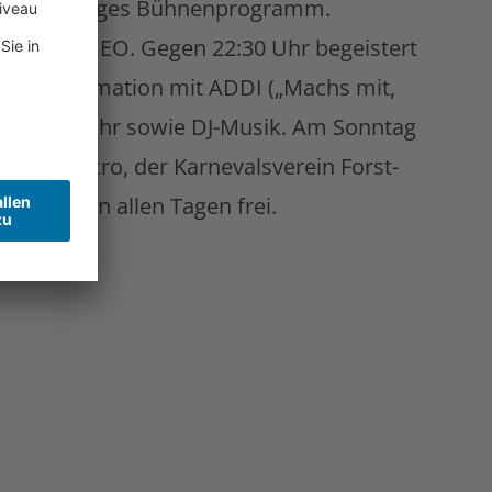
ein vielseitiges Bühnenprogramm.
 der Band NEO. Gegen 22:30 Uhr begeistert
 Kinderanimation mit ADDI („Machs mit,
w ab 21 Uhr sowie DJ-Musik. Am Sonntag
verein Sacro, der Karnevalsverein Forst-
itt ist an allen Tagen frei.