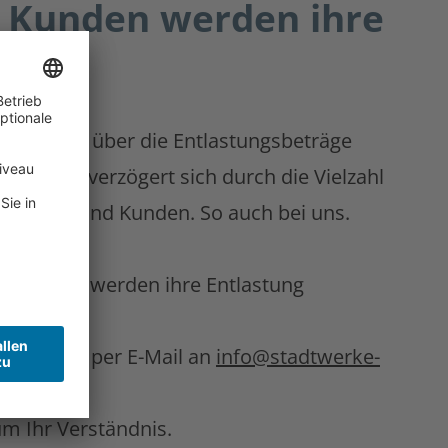
nd Kunden werden ihre
März 2023 über die Entlastungsbeträge
gesamt verzögert sich durch die Vielzahl
undinnen und Kunden. So auch bei uns.
lle Kunden werden ihre Entlastung
uns, gern per E-Mail an
info@stadtwerke-
m Ihr Verständnis.