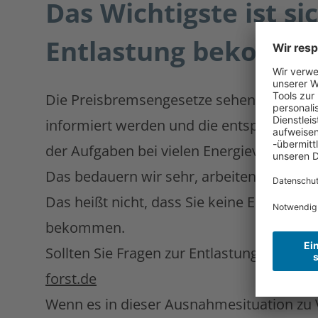
Das Wichtigste ist s
Entlastung bekomm
Die Preisbremsengesetze sehen vor, dass
informiert werden und die entsprechende
der Aufgaben bei vielen Energieversorge
Das bedauern wir sehr, arbeiten aber un
Das heißt nicht, dass Sie keine Entlastun
bekommen.
Sollten Sie Fragen zur Entlastung durch 
forst.de
Wenn es in dieser Ausnahmesituation zu 