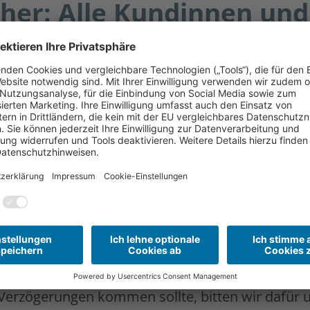
icher: Alle Kundinnen u
en.
 alle anspruchsberechtigten Kunden vor dem 1. 
 Entlastung auch im März vorgenommen wird. Ins
rn aktuell die Weitergabe der Preisbremsen an K
ter Hochdruck an der Umsetzung.
g erhalten werden. Sie können sich sicher sein: A
die Preisbremsen haben, dann wenden Sie sich an 
Verzögerungen kommen sollte, bitten wir dafür u