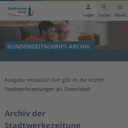
Hauptnavigation
Inhaltsbereich
Footer
anspringen
der
anspringen
Login
Suche
Menü
Seite
anspringen
KUNDENZEITSCHRIFT ARCHIV.
Ausgabe verpasst? Hier gibt es die letzten
Stadtwerkezeitungen als Download!
Archiv der
Stadtwerkezeitung